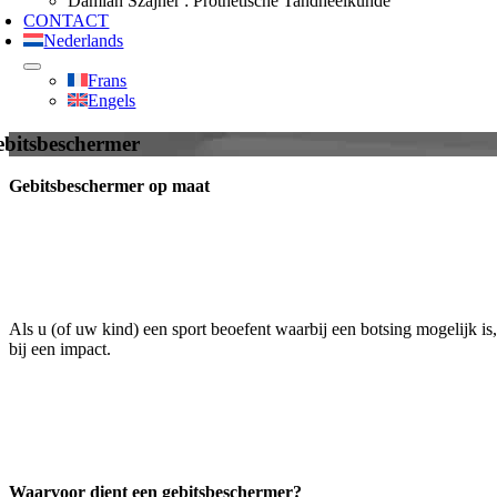
Damian Szajner : Prothetische Tandheelkunde
CONTACT
Nederlands
Frans
Engels
bitsbeschermer
Gebitsbeschermer op maat
Als u (of uw kind) een sport beoefent waarbij een botsing mogelijk i
bij een impact.
Waarvoor dient een gebitsbeschermer?