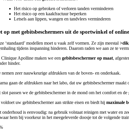
Het risico op gebroken of verloren tanden verminderen
Het risico op een kaakfractuur beperken
Letsels aan lippen, wangen en tandvlees verminderen
t op met gebitsbeschermers uit de sportwinkel of online
ze ‘standaard’ modellen moet u vaak zelf vormen. Ze zijn meestal
>dik
emhaling tijdens inspanning hinderen. Daarom raden we aan ze te verm
j Clinique Apolline maken we een
gebitsbeschermer op maat
, afgest
nder hinder.
 nemen zeer nauwkeurige afdrukken van de boven- en onderkaak.
arna gaan de afdrukken naar het labo, dat uw gebitsbeschermer maakt o
t slot passen we de gebitsbeschermer in de mond om het comfort en de g
 voldoet uw gebitsbeschermer aan strikte eisen en biedt hij
maximale b
t onderhoud is eenvoudig: na gebruik volstaat reinigen met water en ze
waar hem bij voorkeur in het meegeleverde doosje tot de volgende trai
%