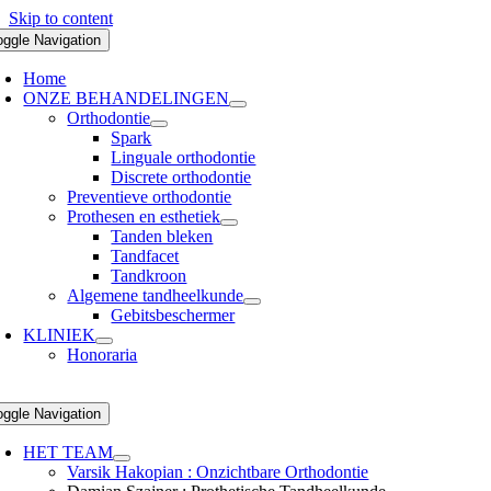
Skip to content
oggle Navigation
Home
ONZE BEHANDELINGEN
Orthodontie
Spark
Linguale orthodontie
Discrete orthodontie
Preventieve orthodontie
Prothesen en esthetiek
Tanden bleken
Tandfacet
Tandkroon
Algemene tandheelkunde
Gebitsbeschermer
KLINIEK
Honoraria
oggle Navigation
HET TEAM
Varsik Hakopian : Onzichtbare Orthodontie